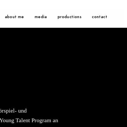
about me
media
productions
contact
örspiel- und
 Young Talent Program an