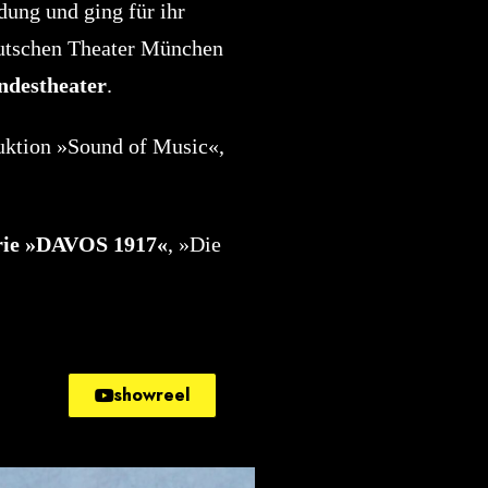
dung und ging für ihr
eutschen Theater München
ndestheater
.
duktion »Sound of Music«,
erie »DAVOS 1917«
, »Die
showreel